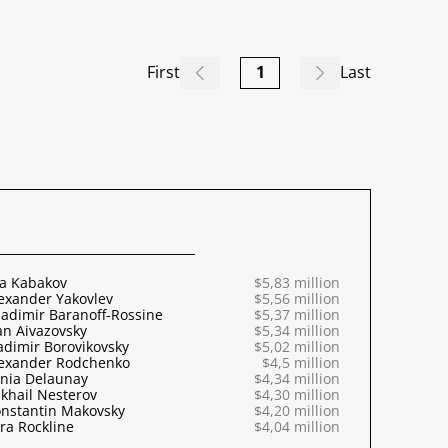
First
1
Last
ya Kabakov
$5,83 million
exander Yakovlev
$5,56 million
adimir Baranoff-Rossine
$5,37 million
an Aivazovsky
$5,34 million
adimir Borovikovsky
$5,02 million
exander Rodchenko
$4,5 million
nia Delaunay
$4,34 million
khail Nesterov
$4,30 million
nstantin Makovsky
$4,20 million
ra Rockline
$4,04 million