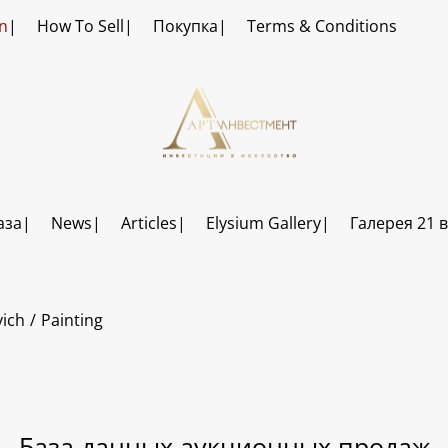
n
How To Sell
Покупка
Terms & Conditions
аза
News
Articles
Elysium Gallery
Галерея 21 
vich
Painting
База данных аукционных продаж