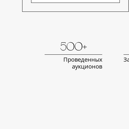
500+
Проведенных
З
аукционов