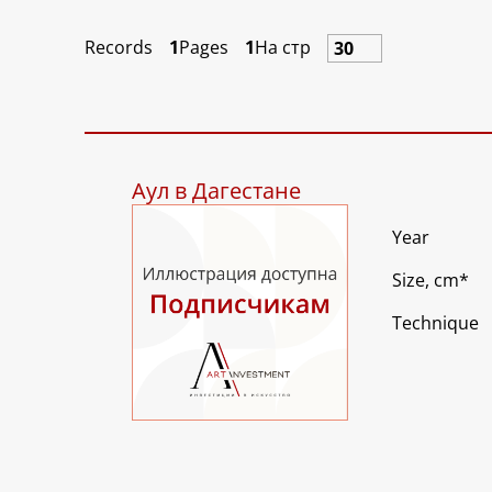
Records
1
Pages
1
На стр
Аул в Дагестане
Year
Size, cm
*
Technique