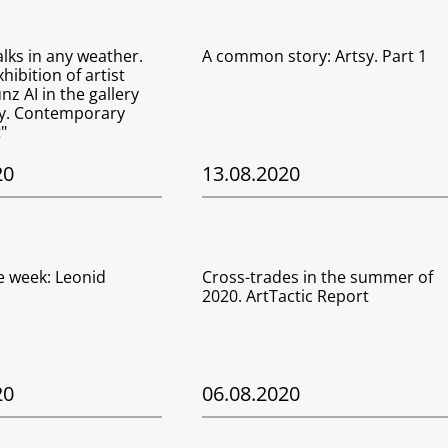
lks in any weather.
A common story: Artsy. Part 1
hibition of artist
z AI in the gallery
ry. Contemporary
"
20
13.08.2020
he week: Leonid
Cross-trades in the summer of
2020. ArtTactic Report
20
06.08.2020