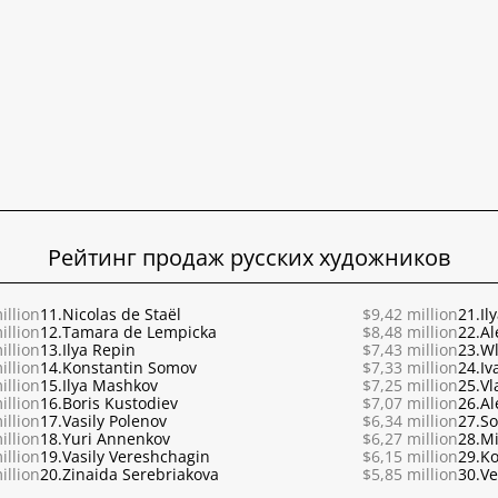
Рейтинг продаж русских художников
illion
11.
Nicolas de Staël
$9,42 million
21.
Il
illion
12.
Tamara de Lempicka
$8,48 million
22.
Al
illion
13.
Ilya Repin
$7,43 million
23.
Wl
illion
14.
Konstantin Somov
$7,33 million
24.
Iv
illion
15.
Ilya Mashkov
$7,25 million
25.
Vl
illion
16.
Boris Kustodiev
$7,07 million
26.
Al
illion
17.
Vasily Polenov
$6,34 million
27.
So
illion
18.
Yuri Annenkov
$6,27 million
28.
Mi
illion
19.
Vasily Vereshchagin
$6,15 million
29.
Ko
illion
20.
Zinaida Serebriakova
$5,85 million
30.
Ve