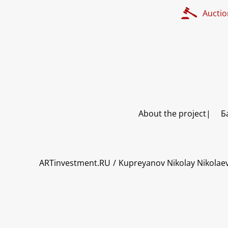
Auctio
About the project
Б
ART INVESTMENT
ARTinvestment.RU
Kupreyanov Nikolay Nikolae