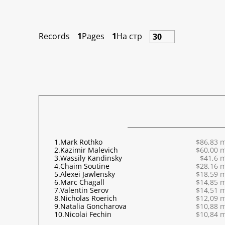
Records
1
Pages
1
На стр
1.
Mark Rothko
$86,83 m
2.
Kazimir Malevich
$60,00 m
3.
Wassily Kandinsky
$41,6 m
4.
Chaim Soutine
$28,16 m
5.
Alexei Jawlensky
$18,59 m
6.
Marc Chagall
$14,85 m
7.
Valentin Serov
$14,51 m
8.
Nicholas Roerich
$12,09 m
9.
Natalia Goncharova
$10,88 m
10.
Nicolai Fechin
$10,84 m