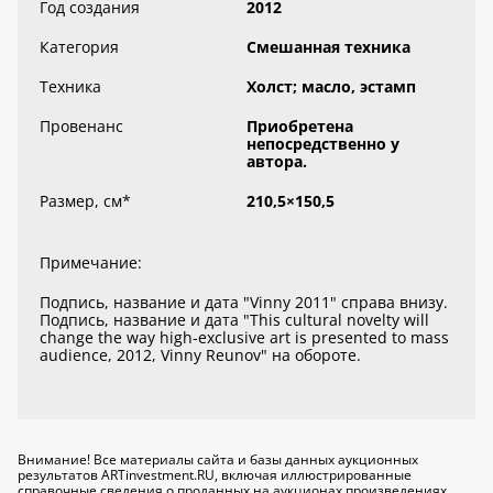
Год создания
2012
Категория
Смешанная техника
Техника
Холст; масло, эстамп
Провенанс
Приобретена
непосредственно у
автора.
Размер, см
*
210,5×150,5
Примечание:
Подпись, название и дата "Vinny 2011" справа внизу.
Подпись, название и дата "This cultural novelty will
change the way high-exclusive art is presented to mass
audience, 2012, Vinny Reunov" на обороте.
Внимание! Все материалы сайта и базы данных аукционных
результатов ARTinvestment.RU, включая иллюстрированные
справочные сведения о проданных на аукционах произведениях,