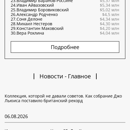
23.
Владимир Баранов-Россине
$5,37 млн
24.
Иван Айвазовский
$5,34 млн
25.
Владимир Боровиковский
$5,02 млн
26.
Александр Родченко
$4,5 млн
27.
Соня Делоне
$4,34 млн
28.
Михаил Нестеров
$4,30 млн
29.
Константин Маковский
$4,20 млн
30.
Вера Рохлина
$4,04 млн
Подробнее
Новости - Главное
Коллекция, которой не давали советов. Как собрание Джо
Льюиса поставило британский рекорд
06.08.2026