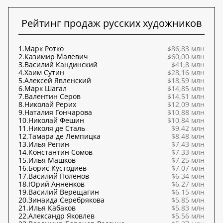
Рейтинг продаж русских художников
1.
Марк Ротко
$86,83 млн
2.
Казимир Малевич
$60,00 млн
3.
Василий Кандинский
$41,8 млн
4.
Хаим Сутин
$28,16 млн
5.
Алексей Явленский
$18,59 млн
6.
Марк Шагал
$14,85 млн
7.
Валентин Серов
$14,51 млн
8.
Николай Рерих
$12,09 млн
9.
Наталия Гончарова
$10,88 млн
10.
Николай Фешин
$10,84 млн
11.
Николя де Сталь
$9,42 млн
12.
Тамара де Лемпицка
$8,48 млн
13.
Илья Репин
$7,43 млн
14.
Константин Сомов
$7,33 млн
15.
Илья Машков
$7,25 млн
16.
Борис Кустодиев
$7,07 млн
17.
Василий Поленов
$6,34 млн
18.
Юрий Анненков
$6,27 млн
19.
Василий Верещагин
$6,15 млн
20.
Зинаида Серебрякова
$5,85 млн
21.
Илья Кабаков
$5,83 млн
22.
Александр Яковлев
$5,56 млн