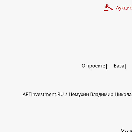
Аукци
О проекте
База
ART INVESTMENT
ARTinvestment.RU
Немухин Владимир Никола
Ху