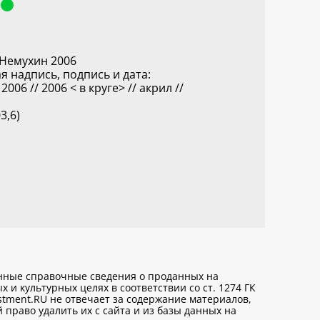
 Немухин 2006
я надпись, подпись и дата:
006 // 2006 < в круге> // акрил //
3,6)
анные справочные сведения о проданных на
х и культурных целях
в соответствии со ст. 1274 ГК
stment.RU не отвечает за содержание материалов,
право удалить их с сайта и из базы данных на