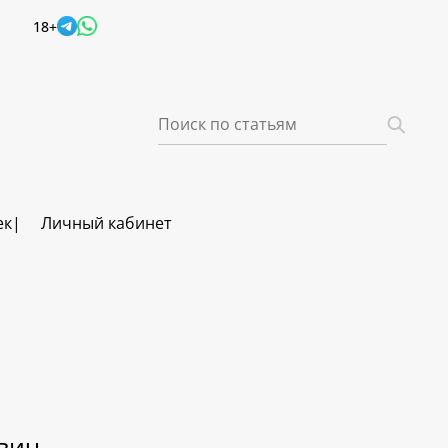
18+
ек
Личный кабинет
вич