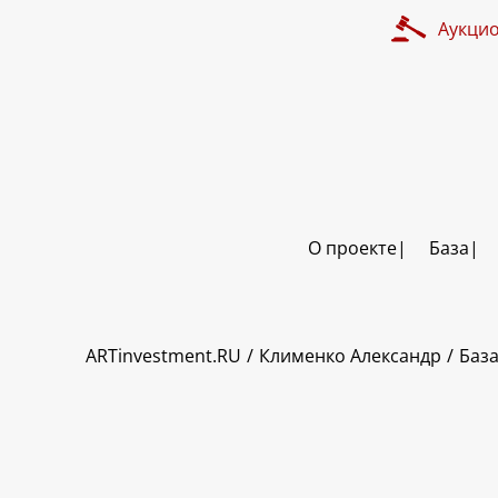
Аукци
О проекте
База
ART INVESTMENT
ARTinvestment.RU
Клименко Александр
Баз