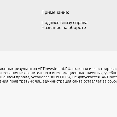
Примечание:
Подпись внизу справа
Название на обороте
ционных результатов ARTinvestment.RU, включая иллюстриров
ользования исключительно
в информационных, научных, учебны
шением правил, установленных ГК РФ, не допускается. ARTinve
ия прав третьих лиц администрация сайта оставляет за собой 