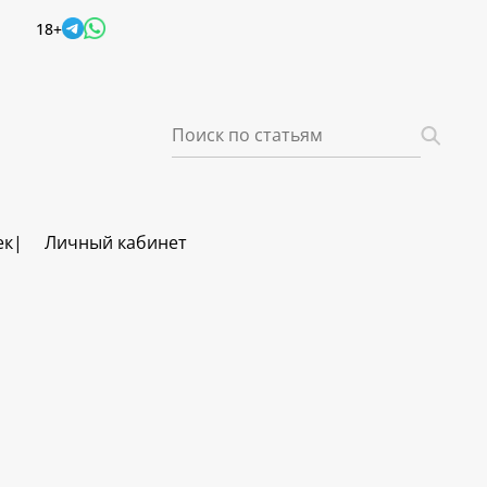
18+
ек
Личный кабинет