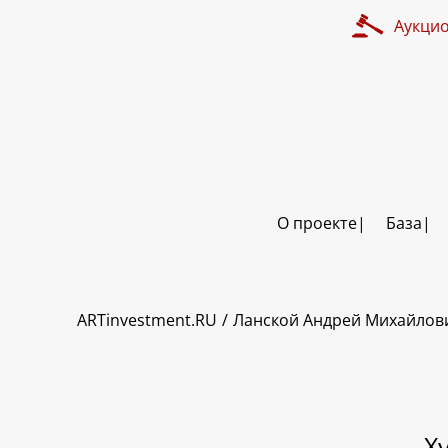
Аукци
О проекте
База
ART INVESTMENT
ARTinvestment.RU
Ланской Андрей Михайлов
Х