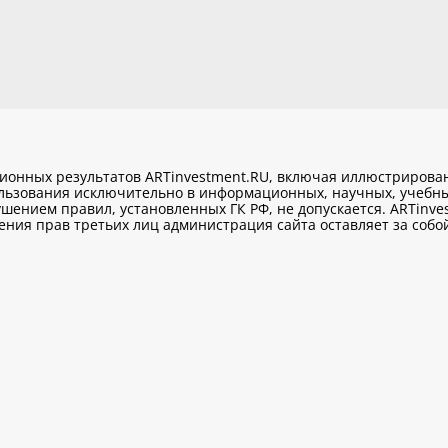
ционных результатов ARTinvestment.RU, включая иллюстриров
ользования исключительно
в информационных, научных, учебны
шением правил, установленных ГК РФ, не допускается. ARTinve
ия прав третьих лиц администрация сайта оставляет за собой 