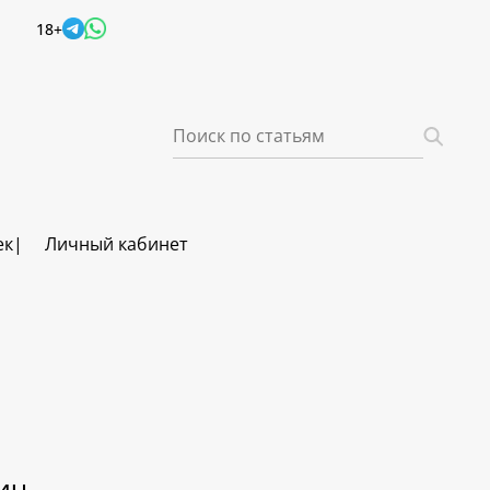
18+
ек
Личный кабинет
ич