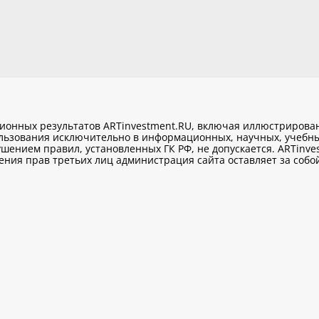
ционных результатов ARTinvestment.RU, включая иллюстриров
ользования исключительно
в информационных, научных, учебны
шением правил, установленных ГК РФ, не допускается. ARTinve
ия прав третьих лиц администрация сайта оставляет за собой 