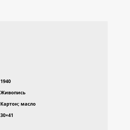
1940
Живопись
Картон; масло
30×41