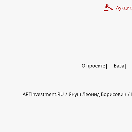
Аукци
О проекте
База
ART INVESTMENT
ARTinvestment.RU
Януш Леонид Борисович