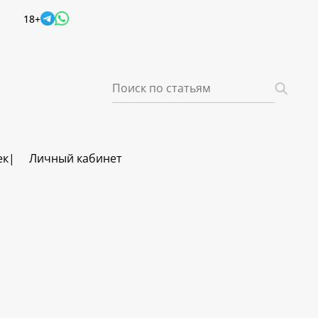
18+
ек
Личный кабинет