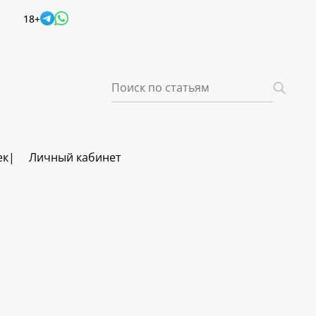
18+
ек
Личный кабинет