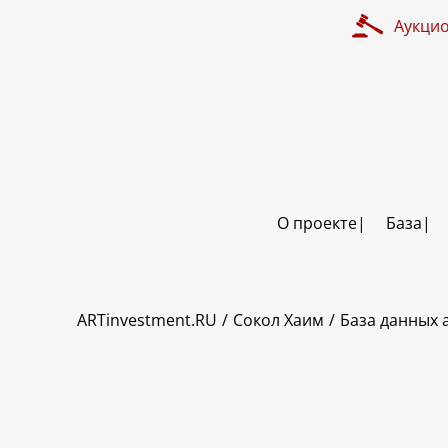
Аукци
О проекте
База
ART INVESTMENT
ARTinvestment.RU
Сокол Хаим
База данных 