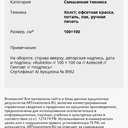
Категория
Смешанная техника
Техника
Холст; офсетная краска,
поталь, лак, ручная
печать
Размер, см
*
100×100
Примечание:
На обороте, справа вверху, авторская надпись, дата
и подпись: «Rubedo» // 100 × 100 см // Алексей //
Гинтовт // <подпись>
Сертификат AI Аукциона № 8992
Внимание! Все материалы сайта и базы данных аукционных
результатов ARTinvestment.RU, включая иллюстрированные
справочные сведения о проданных на аукционах произведениях,
предназначены для использования исключительно
в
информационных, научных, учебных и культурных целях
в
соответствии со ст. 1274 ГК РФ. Использование в коммерческих
целях или с нарушением правил, установленных ГК РФ, не
допускается. ARTinvestment.RU не отвечает за содержание