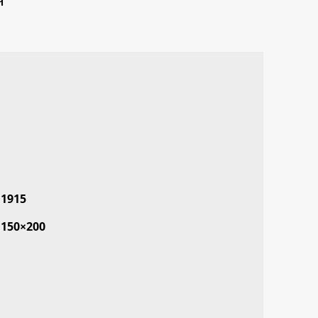
1915
150×200