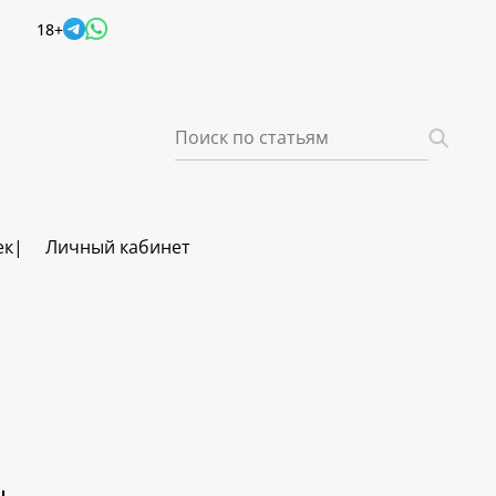
18+
ек
Личный кабинет
ч