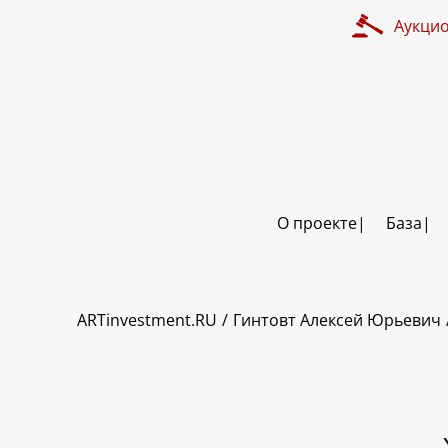
Аукци
О проекте
База
ART INVESTMENT
ARTinvestment.RU
Гинтовт Алексей Юрьевич