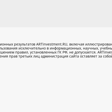
ционных результатов ARTinvestment.RU, включая иллюстриров
ользования исключительно
в информационных, научных, учебны
шением правил, установленных ГК РФ, не допускается. ARTinve
ия прав третьих лиц администрация сайта оставляет за собой 