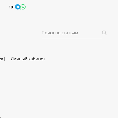
18+
ек
Личный кабинет
ч