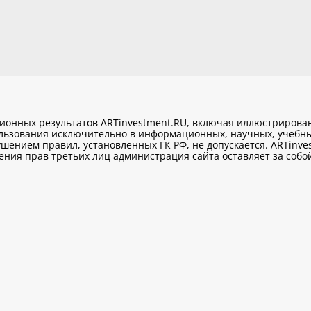
ционных результатов ARTinvestment.RU, включая иллюстриров
ользования исключительно
в информационных, научных, учебны
шением правил, установленных ГК РФ, не допускается. ARTinve
ия прав третьих лиц администрация сайта оставляет за собой 