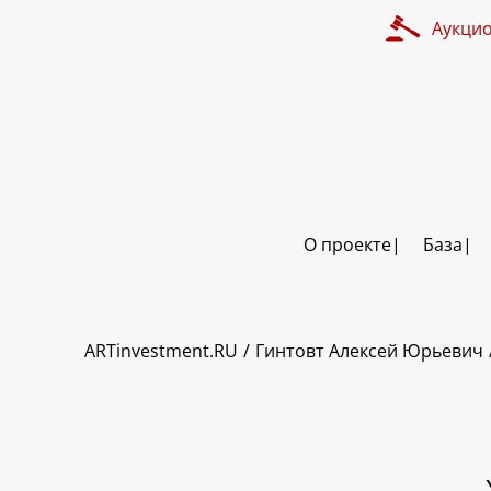
Аукци
О проекте
База
ART INVESTMENT
ARTinvestment.RU
Гинтовт Алексей Юрьевич