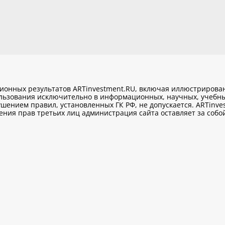
ционных результатов ARTinvestment.RU, включая иллюстриров
ользования исключительно
в информационных, научных, учебны
шением правил, установленных ГК РФ, не допускается. ARTinve
ия прав третьих лиц администрация сайта оставляет за собой 