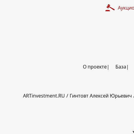
Аукци
О проекте
База
ART INVESTMENT
ARTinvestment.RU
Гинтовт Алексей Юрьевич