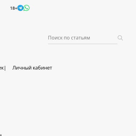
18+
ек
Личный кабинет
ч