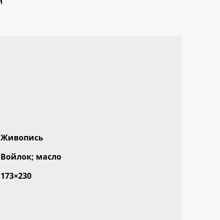
Живопись
Войлок; масло
173×230