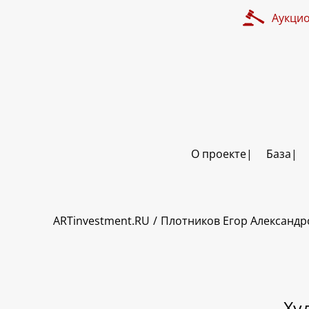
Аукци
О проекте
База
ART INVESTMENT
ARTinvestment.RU
Плотников Егор Александ
Ху