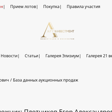
он
Прием лотов
Покупка
Правила участия
Новости
Статьи
Галерея Элизиум
Галерея 21 в
рович
База данных аукционных продаж
дожник: Плотников Егор Александро