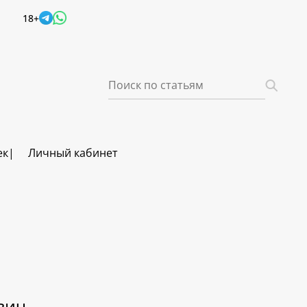
18+
ек
Личный кабинет
вич