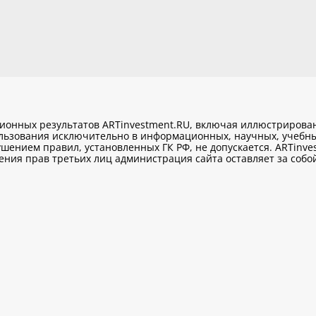
ционных результатов ARTinvestment.RU, включая иллюстриров
ользования исключительно
в информационных, научных, учебны
шением правил, установленных ГК РФ, не допускается. ARTinve
ия прав третьих лиц администрация сайта оставляет за собой 