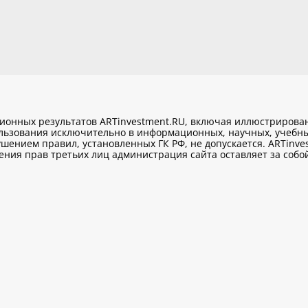
ционных результатов ARTinvestment.RU, включая иллюстриров
ользования исключительно
в информационных, научных, учебны
шением правил, установленных ГК РФ, не допускается. ARTinve
ия прав третьих лиц администрация сайта оставляет за собой 