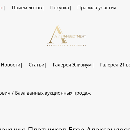
он
Прием лотов
Покупка
Правила участия
Новости
Статьи
Галерея Элизиум
Галерея 21 в
рович
База данных аукционных продаж
дожник: Плотников Егор Александро