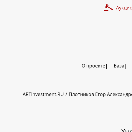
Аукци
О проекте
База
ART INVESTMENT
ARTinvestment.RU
Плотников Егор Александ
Ху