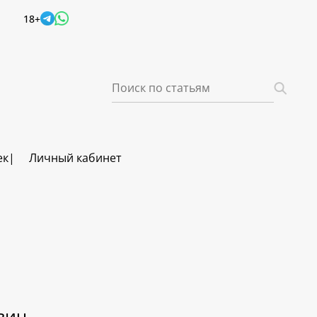
18+
ек
Личный кабинет
вич