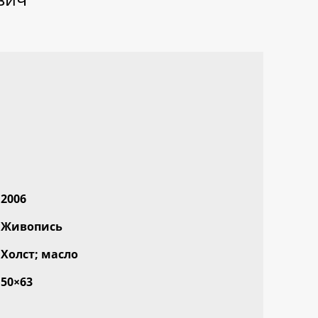
2006
Живопись
Холст; масло
50×63