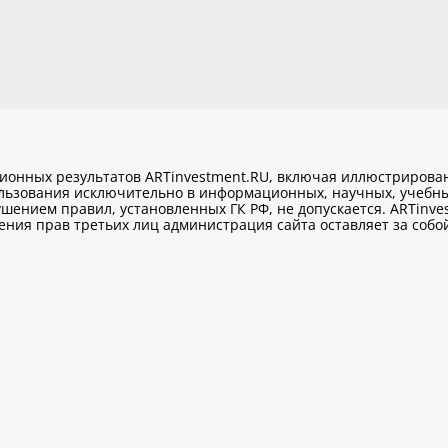
ционных результатов ARTinvestment.RU, включая иллюстриров
ользования исключительно
в информационных, научных, учебны
шением правил, установленных ГК РФ, не допускается. ARTinve
ия прав третьих лиц администрация сайта оставляет за собой 