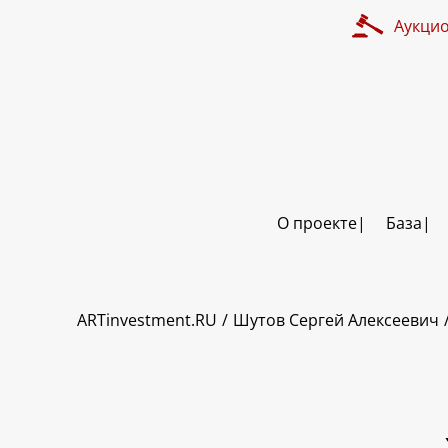
Аукци
О проекте
База
ART INVESTMENT
ARTinvestment.RU
Шутов Сергей Алексеевич