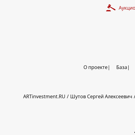
Аукци
О проекте
База
ART INVESTMENT
ARTinvestment.RU
Шутов Сергей Алексеевич