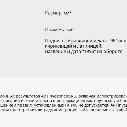
Размер, см
*
Примечание:
Подпись кириллицей и дата "96" вни
кириллицей и латиницей,
название и дата "1996" на обороте.
ционных результатов ARTinvestment.RU, включая иллюстриров
ользования исключительно
в информационных, научных, учебны
шением правил, установленных ГК РФ, не допускается. ARTinve
ия прав третьих лиц администрация сайта оставляет за собой 