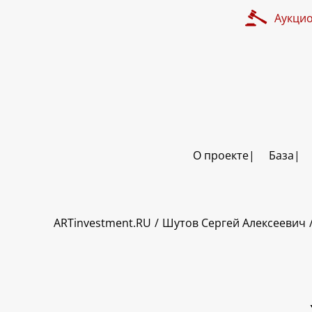
Аукци
О проекте
База
ART INVESTMENT
ARTinvestment.RU
Шутов Сергей Алексеевич