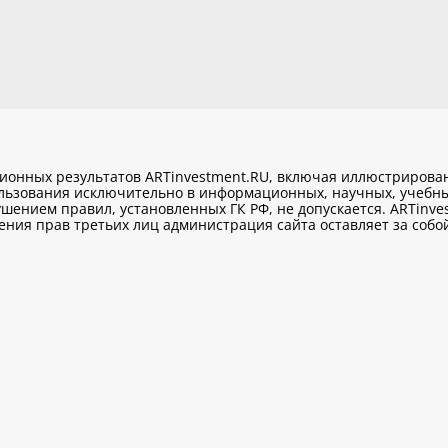
ционных результатов ARTinvestment.RU, включая иллюстриров
ользования исключительно
в информационных, научных, учебны
шением правил, установленных ГК РФ, не допускается. ARTinve
ия прав третьих лиц администрация сайта оставляет за собой 