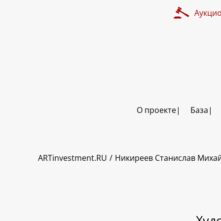
Аукци
О проекте
База
ART INVESTMENT
ARTinvestment.RU
Никиреев Станислав Миха
Худ