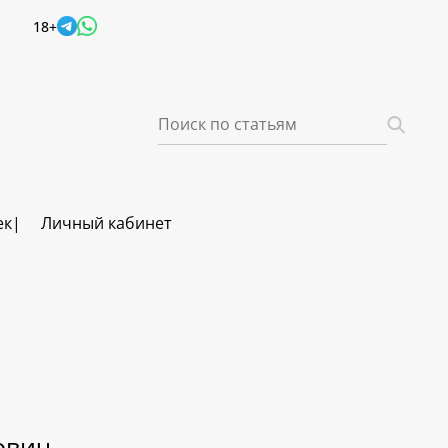
18+
ек
Личный кабинет
ович