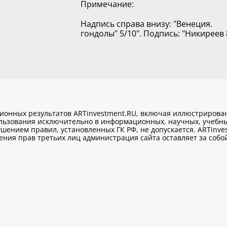
Примечание:
Надпись справа внизу: "Венеция.
гондолы" 5/10". Подпись: "Никиреев 8
ционных результатов ARTinvestment.RU, включая иллюстриров
ользования исключительно
в информационных, научных, учебны
шением правил, установленных ГК РФ, не допускается. ARTinve
ия прав третьих лиц администрация сайта оставляет за собой 