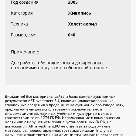
Год создания
2005
Категория
Живопись
Техника
Холст; акрил
Размер, см
*
0×0
Примечание:
Две работы, обе подписаны и датированы с
названиями по-русски на оборотной стороне.
Внимание! Все материалы сайта и базы данных аукционных
результатов ARTinvestment.RU, включая иллюстрированные
справочные сведения о проданных на аукционах произведениях,
предназначены для использования исключительно
в
информационных, научных, учебных и культурных целях
в
соответствии со ст. 1274 ГК РФ. Использование в коммерческих
целях или с нарушением правил, установленных ГК РФ, не
допускается. ARTinvestment.RU не отвечает за содержание
материалов, предоставленных третьими лицами. В случае
нарушения прав третьих лиц администрация сайта оставляет за