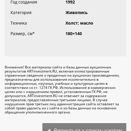
Год создания
1992
Категория
Живопись
Техника
Холст; масло
Размер, см
*
180×140
Внимание! Все материалы сайта и базы данных аукционных
результатов ARTinvestment.RU, включая иллюстрированные
справочные сведения о проданных на аукционах произведениях,
предназначены для использования исключительно
в
информационных, научных, учебных и культурных целях
в
соответствии со ст. 1274 ГК РФ. Использование в коммерческих
целях или с нарушением правил, установленных ГК РФ, не
допускается. ARTinvestment.RU не отвечает за содержание
материалов, предоставленных третьими лицами. В случае
нарушения прав третьих лиц администрация сайта оставляет за
собой право удалить их с сайта и из базы данных на основании
обращения уполномоченного органа.
Вернуться к списку картин