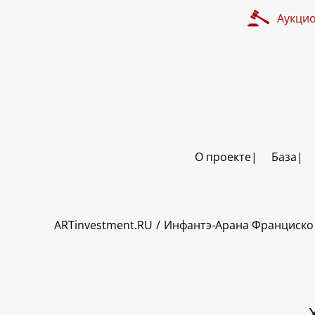
Аукци
О проекте
База
ART INVESTMENT
ARTinvestment.RU
Инфантэ-Арана Франциско