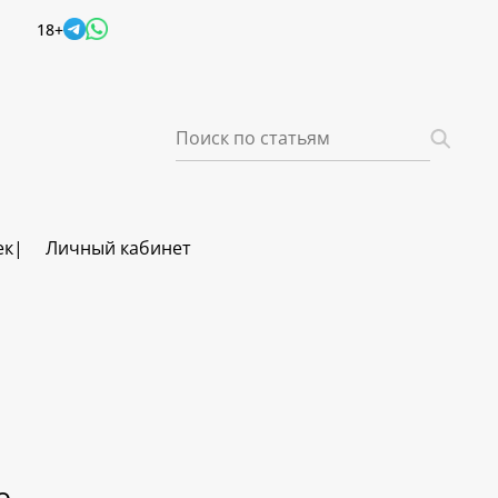
18+
ек
Личный кабинет
о