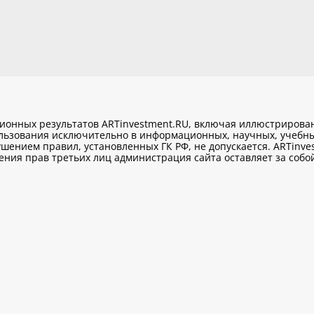
ционных результатов ARTinvestment.RU, включая иллюстриров
ользования исключительно
в информационных, научных, учебны
шением правил, установленных ГК РФ, не допускается. ARTinve
ия прав третьих лиц администрация сайта оставляет за собой 