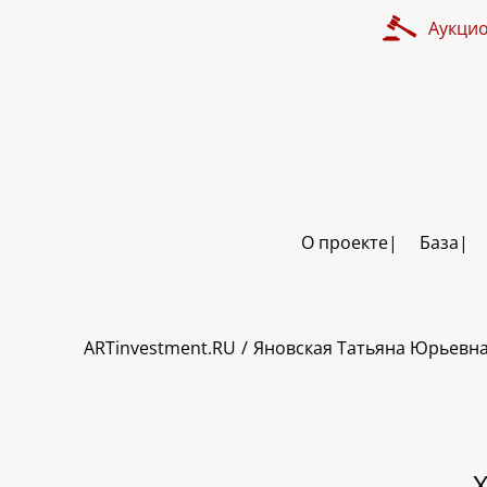
Аукци
О проекте
База
ART INVESTMENT
ARTinvestment.RU
Яновская Татьяна Юрьевн