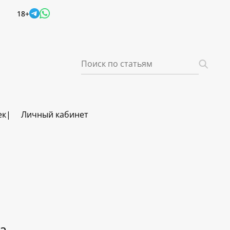
18+
ек
Личный кабинет
а