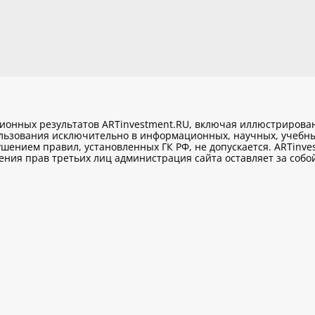
ционных результатов ARTinvestment.RU, включая иллюстриров
ользования исключительно
в информационных, научных, учебны
шением правил, установленных ГК РФ, не допускается. ARTinve
ия прав третьих лиц администрация сайта оставляет за собой 