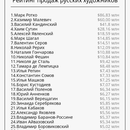
Рейтинг продаж русских художников
1.
Марк Ротко
$86,83 млн
2.
Казимир Малевич
$60,00 млн
3.
Василий Кандинский
$41,8 млн
4.
Хаим Сутин
$28,16 млн
5.
Алексей Явленский
$18,59 млн
6.
Марк Шагал
$14,85 млн
7.
Валентин Серов
$14,51 млн
8.
Николай Рерих
$12,09 млн
9.
Наталия Гончарова
$10,88 млн
10.
Николай Фешин
$10,84 млн
11.
Николя де Сталь
$9,42 млн
12.
Тамара де Лемпицка
$8,48 млн
13.
Илья Репин
$7,43 млн
14.
Константин Сомов
$7,33 млн
15.
Илья Машков
$7,25 млн
16.
Борис Кустодиев
$7,07 млн
17.
Василий Поленов
$6,34 млн
18.
Юрий Анненков
$6,27 млн
19.
Василий Верещагин
$6,15 млн
20.
Зинаида Серебрякова
$5,85 млн
21.
Илья Кабаков
$5,83 млн
22.
Александр Яковлев
$5,56 млн
23.
Владимир Баранов-Россине
$5,37 млн
24.
Иван Айвазовский
$5,34 млн
25.
Владимир Боровиковский
$5,02 млн