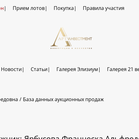
он
Прием лотов
Покупка
Правила участия
Новости
Статьи
Галерея Элизиум
Галерея 21 в
редовна
База данных аукционных продаж
ожник: Ярбусова Франческа Альфред