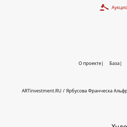
Аукци
О проекте
База
ART INVESTMENT
ARTinvestment.RU
Ярбусова Франческа Альф
Худ