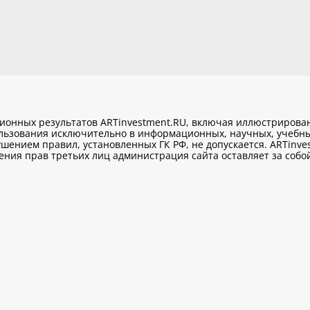
ционных результатов ARTinvestment.RU, включая иллюстриров
ользования исключительно
в информационных, научных, учебны
шением правил, установленных ГК РФ, не допускается. ARTinve
ия прав третьих лиц администрация сайта оставляет за собой 