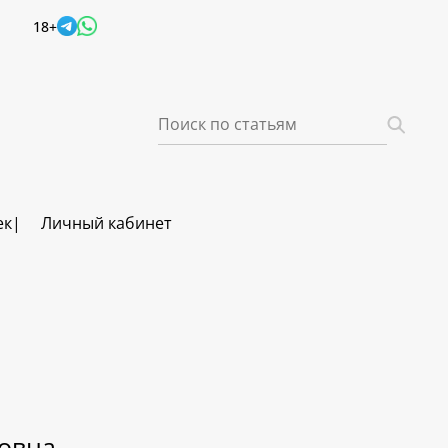
18+
ек
Личный кабинет
овна