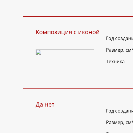
Композиция с иконой
Год создан
Размер, см
Техника
Да нет
Год создан
Размер, см