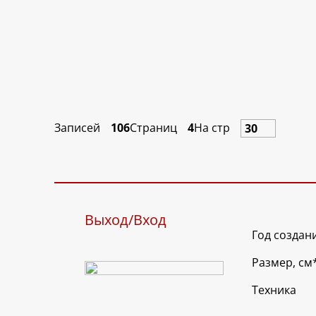
Записей
106
Страниц
4
На стр
Выход/Вход
Год создан
Размер, см
Техника