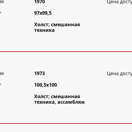
ия
1970
Цена дост
*
97х99,5
Холст; смешанная
техника
ия
1973
Цена дост
*
100,5х100
Холст; смешанная
техника, ассамбляж