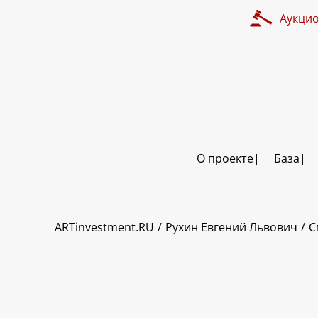
Аукци
О проекте
База
ART INVESTMENT
ARTinvestment.RU
Рухин Евгений Львович
С