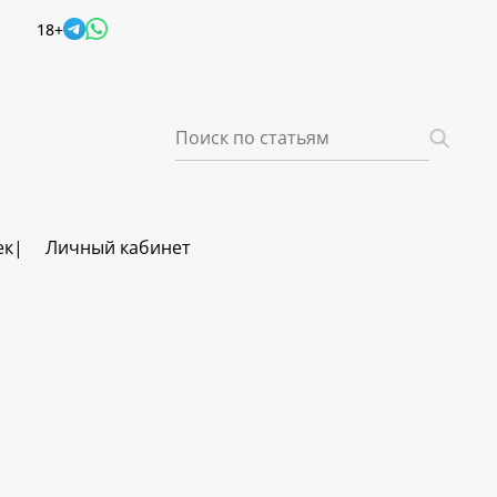
18+
ек
Личный кабинет