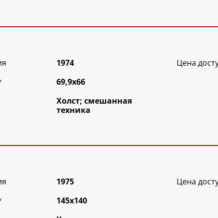
ия
1974
Цена дост
*
69,9х66
Холст; смешанная
техника
ия
1975
Цена дост
*
145х140