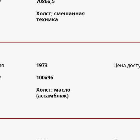
*
70х66,5
Холст; смешанная
техника
ия
1973
Цена дост
*
100х96
Холст; масло
(ассамбляж)