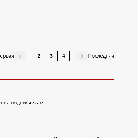
ервая
2
3
4
Последняя
упна подписчикам