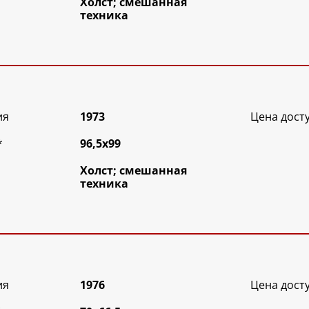
Холст; смешанная
техника
ия
1973
Цена дост
*
96,5х99
Холст; смешанная
техника
ия
1976
Цена дост