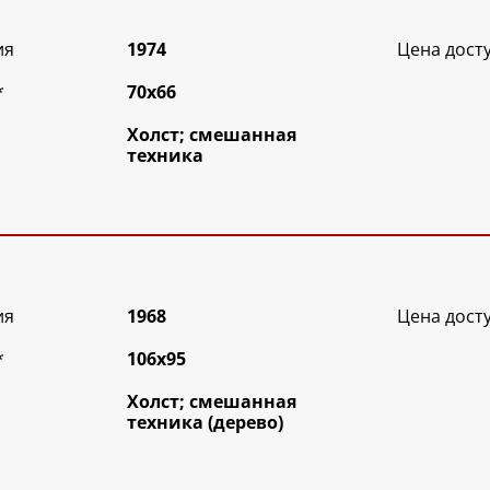
ия
1974
Цена дост
*
70х66
Холст; смешанная
техника
ия
1968
Цена дост
*
106х95
Холст; смешанная
техника (дерево)