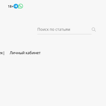
18+
ек
Личный кабинет