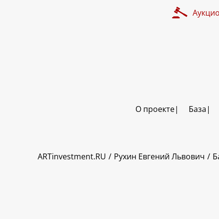
Аукци
О проекте
База
ART INVESTMENT
ARTinvestment.RU
Рухин Евгений Львович
Б