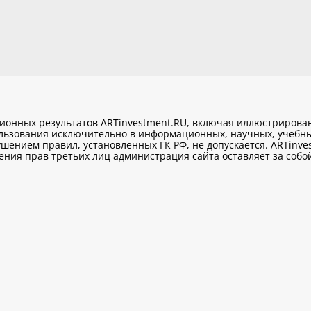
ционных результатов ARTinvestment.RU, включая иллюстриров
ользования исключительно
в информационных, научных, учебны
шением правил, установленных ГК РФ, не допускается. ARTinve
ия прав третьих лиц администрация сайта оставляет за собой 