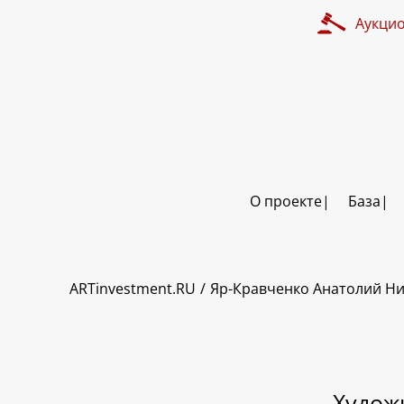
Аукци
О проекте
База
ART INVESTMENT
ARTinvestment.RU
Яр-Кравченко Анатолий Н
Худож