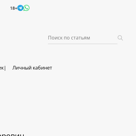
18+
ек
Личный кабинет
орович