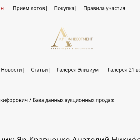
он
Прием лотов
Покупка
Правила участия
Новости
Статьи
Галерея Элизиум
Галерея 21 в
икифорович
База данных аукционных продаж
ник: Яр-Кравченко Анатолий Никиф