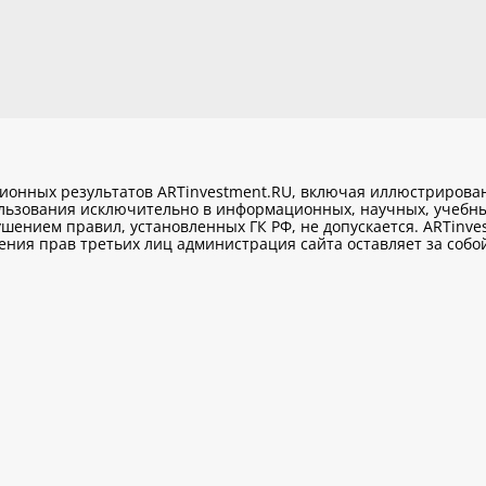
ционных результатов ARTinvestment.RU, включая иллюстриров
ользования исключительно
в информационных, научных, учебны
шением правил, установленных ГК РФ, не допускается. ARTinve
ия прав третьих лиц администрация сайта оставляет за собой 