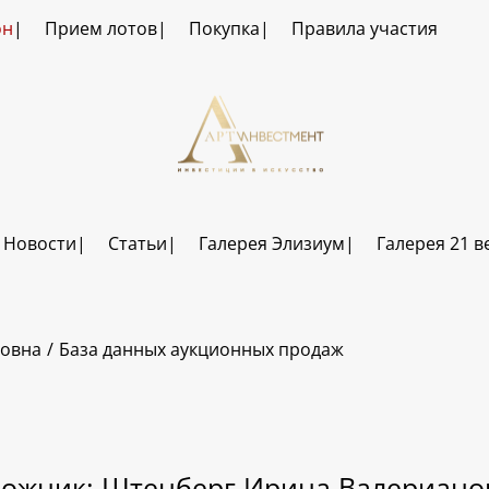
он
Прием лотов
Покупка
Правила участия
Новости
Статьи
Галерея Элизиум
Галерея 21 в
новна
База данных аукционных продаж
дожник: Штенберг Ирина Валериано