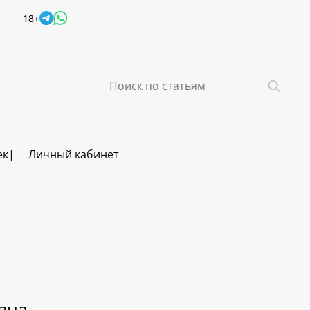
18+
ек
Личный кабинет
вна