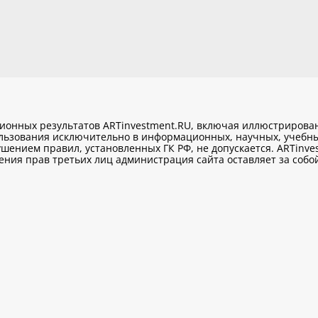
ционных результатов ARTinvestment.RU, включая иллюстриров
ользования исключительно
в информационных, научных, учебны
шением правил, установленных ГК РФ, не допускается. ARTinve
ия прав третьих лиц администрация сайта оставляет за собой 