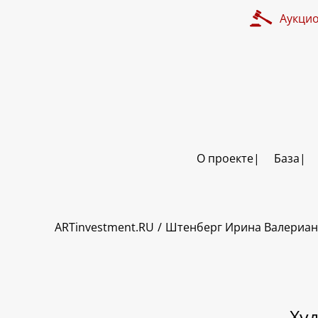
Аукци
О проекте
База
ART INVESTMENT
ARTinvestment.RU
Штенберг Ирина Валериа
Ху