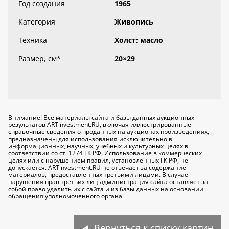
Год создания
1965
Категория
Живопись
Техника
Холст; масло
Размер, см
*
20×29
Внимание! Все материалы сайта и базы данных аукционных
результатов ARTinvestment.RU, включая иллюстрированные
справочные сведения о проданных на аукционах произведениях,
предназначены для использования исключительно
в
информационных, научных, учебных и культурных целях
в
соответствии со ст. 1274 ГК РФ. Использование в коммерческих
целях или с нарушением правил, установленных ГК РФ, не
допускается. ARTinvestment.RU не отвечает за содержание
материалов, предоставленных третьими лицами. В случае
нарушения прав третьих лиц администрация сайта оставляет за
собой право удалить их с сайта и из базы данных на основании
обращения уполномоченного органа.
Вернуться к списку картин