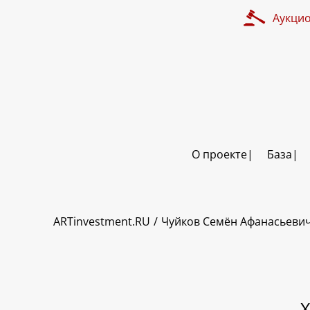
Аукци
О проекте
База
ART INVESTMENT
ARTinvestment.RU
Чуйков Семён Афанасьеви
Х