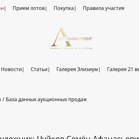
он
Прием лотов
Покупка
Правила участия
Новости
Статьи
Галерея Элизиум
Галерея 21 в
ч
База данных аукционных продаж
удожник: Чуйков Семён Афанасьев