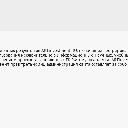
ционных результатов ARTinvestment.RU, включая иллюстриров
ользования исключительно
в информационных, научных, учебны
шением правил, установленных ГК РФ, не допускается. ARTinve
ия прав третьих лиц администрация сайта оставляет за собой 