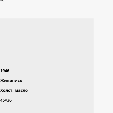
1946
Живопись
Холст; масло
45×36