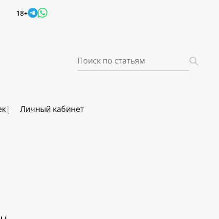
18+
ек
Личный кабинет
ич