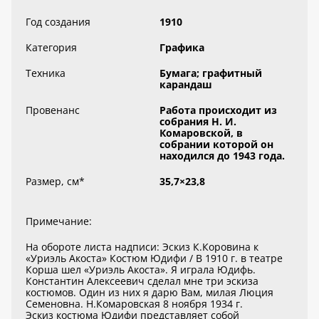
Год создания
1910
Категория
Графика
Техника
Бумага; графитный
карандаш
Провенанс
Работа происходит из
собрания Н. И.
Комаровской, в
собрании которой он
находился до 1943 года.
Размер, см
*
35,7×23,8
Примечание:
На обороте листа надписи: Эскиз К.Коровина к
«Уриэль Акоста» Костюм Юдифи / В 1910 г. в театре
Корша шел «Уриэль Акоста». Я играла Юдифь.
Константин Алексеевич сделал мне три эскиза
костюмов. Один из них я дарю Вам, милая Люция
Семеновна. Н.Комаровская 8 ноября 1934 г.
Эскиз костюма Юдифи представляет собой