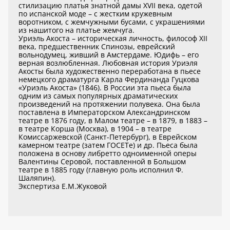
стилизацию платья знатной дамы XVII века, одетой
по испанской моде – с жестким кружевным
воротником, с жемчужными бусами, с украшениями
из нашитого на платье жемчуга.
Уриэль Акоста – историческая личность, философ XII
века, предшественник Спинозы, еврейский
вольнодумец, живший в Амстердаме. Юдифь – его
верная возлюбленная. Любовная история Уриэля
Акосты была художественно переработана в пьесе
немецкого драматурга Карла Фердинанда Гуцкова
«Уриэль Акоста» (1846). В России эта пьеса была
одним из самых популярных драматических
произведений на протяжении полувека. Она была
поставлена в Императорском Александринском
театре в 1876 году, в Малом театре – в 1879, в 1883 –
в театре Корша (Москва), в 1904 – в театре
Комиссаржевской (Санкт-Петербург), в Еврейском
камерном театре (затем ГОСЕТе) и др. Пьеса была
положена в основу либретто одноименной оперы
Валентины Серовой, поставленной в Большом
театре в 1885 году (главную роль исполнил Ф.
Шаляпин).
Экспертиза Е.М.Жуковой