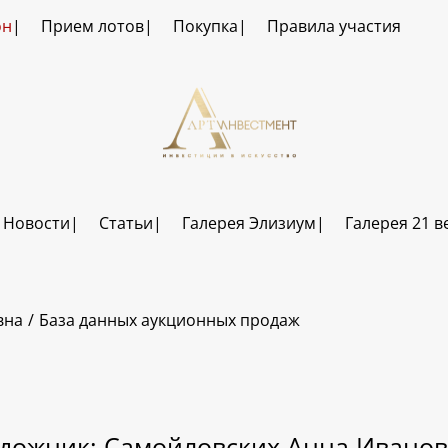
он
Прием лотов
Покупка
Правила участия
Новости
Статьи
Галерея Элизиум
Галерея 21 в
вна
База данных аукционных продаж
дожник: Самойловских Анна Ивано