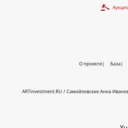
Аукци
О проекте
База
ART INVESTMENT
ARTinvestment.RU
Самойловских Анна Ивано
Ху