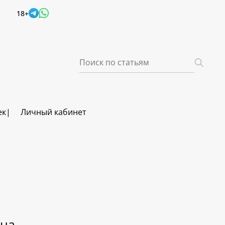
18+
ек
Личный кабинет
вна