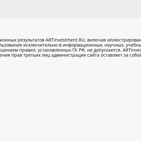
ционных результатов ARTinvestment.RU, включая иллюстриров
ользования исключительно
в информационных, научных, учебны
шением правил, установленных ГК РФ, не допускается. ARTinve
ия прав третьих лиц администрация сайта оставляет за собой 