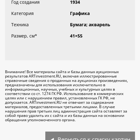
Год создания
1934
Категория
Графика
Техника
Бумага; акварель
Размер, см
*
41×55
Внимание! Все материалы сайта и базы данных аукционных
результатов ARTinvestment.RU, включая иллюстрированные
справочные сведения о проданных на аукционах произведениях,
предназначены для использования исключительно
в
информационных, научных, учебных и культурных целях
в
соответствии со ст. 1274 ГК РФ. Использование в коммерческих
целях или с нарушением правил, установленных ГК РФ, не
допускается. ARTinvestment.RU не отвечает за содержание
материалов, предоставленных третьими лицами. В случае
нарушения прав третьих лиц администрация сайта оставляет за
собой право удалить их с сайта и из базы данных на основании
обращения уполномоченного органа.
Вернуться к списку картин