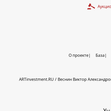
Аукци
О проекте
База
ART INVESTMENT
ARTinvestment.RU
Веснин Виктор Александр
Ху