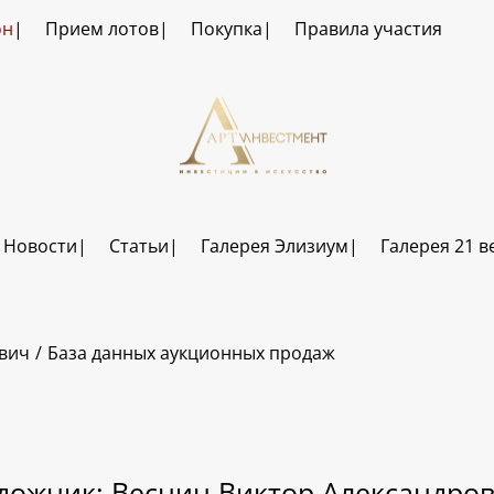
он
Прием лотов
Покупка
Правила участия
Новости
Статьи
Галерея Элизиум
Галерея 21 в
ович
База данных аукционных продаж
дожник: Веснин Виктор Александро