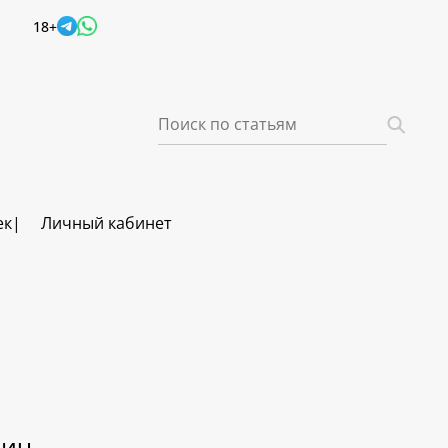
18+
ек
Личный кабинет
вич