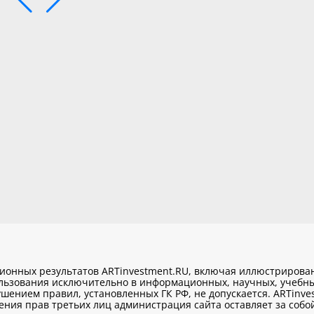
ционных результатов ARTinvestment.RU, включая иллюстриров
ользования исключительно
в информационных, научных, учебны
шением правил, установленных ГК РФ, не допускается. ARTinve
ия прав третьих лиц администрация сайта оставляет за собой 