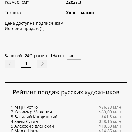
Размер, см
*
22х27,3
Техника
Холст; масло
Цена доступна подписчикам
История продаж (1)
Записей
24
Страниц
1
На стр
1
Рейтинг продаж русских художников
1.
Марк Ротко
$86,83 млн
2.
Казимир Малевич
$60,00 млн
3.
Василий Кандинский
$41,8 млн
4.
Хаим Сутин
$28,16 млн
5.
Алексей Явленский
$18,59 млн
6.
Марк Шагал
$14,85 млн