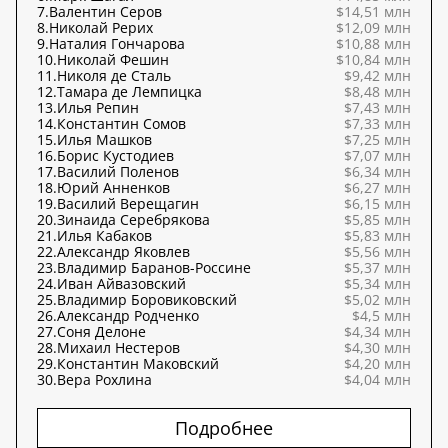
7.
Валентин Серов
$14,51 млн
8.
Николай Рерих
$12,09 млн
9.
Наталия Гончарова
$10,88 млн
10.
Николай Фешин
$10,84 млн
11.
Николя де Сталь
$9,42 млн
12.
Тамара де Лемпицка
$8,48 млн
13.
Илья Репин
$7,43 млн
14.
Константин Сомов
$7,33 млн
15.
Илья Машков
$7,25 млн
16.
Борис Кустодиев
$7,07 млн
17.
Василий Поленов
$6,34 млн
18.
Юрий Анненков
$6,27 млн
19.
Василий Верещагин
$6,15 млн
20.
Зинаида Серебрякова
$5,85 млн
21.
Илья Кабаков
$5,83 млн
22.
Александр Яковлев
$5,56 млн
23.
Владимир Баранов-Россине
$5,37 млн
24.
Иван Айвазовский
$5,34 млн
25.
Владимир Боровиковский
$5,02 млн
26.
Александр Родченко
$4,5 млн
27.
Соня Делоне
$4,34 млн
28.
Михаил Нестеров
$4,30 млн
29.
Константин Маковский
$4,20 млн
30.
Вера Рохлина
$4,04 млн
Подробнее