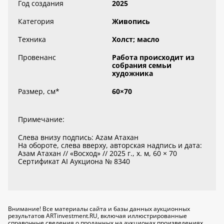
Год создания
2025
Категория
Живопись
Техника
Холст; масло
Провенанс
Работа происходит из
собрания семьи
художника
Размер, см
*
60×70
Примечание:
Слева внизу подпись: Azaм Атахан
На обороте, слева вверху, авторская надпись и дата:
Азам Атахан // «Восход» // 2025 г., х. м, 60 × 70
Сертификат AI Аукциона № 8340
Внимание! Все материалы сайта и базы данных аукционных
результатов ARTinvestment.RU, включая иллюстрированные
справочные сведения о проданных на аукционах произведениях,