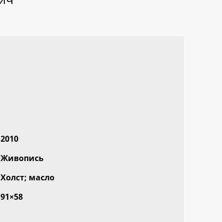
2010
Живопись
Холст; масло
91×58