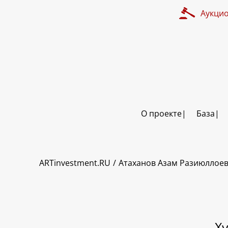
Аукци
О проекте
База
ART INVESTMENT
ARTinvestment.RU
Атаханов Азам Разиюллое
Х