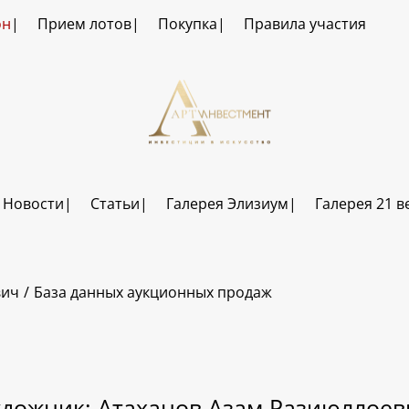
он
Прием лотов
Покупка
Правила участия
Новости
Статьи
Галерея Элизиум
Галерея 21 в
вич
База данных аукционных продаж
удожник: Атаханов Азам Разиюллоев