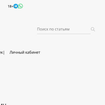
18+
ек
Личный кабинет
ич