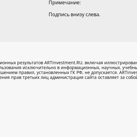
Примечание:
Подпись внизу слева.
ционных результатов ARTinvestment.RU, включая иллюстриров
ользования исключительно
в информационных, научных, учебны
шением правил, установленных ГК РФ, не допускается. ARTinve
ия прав третьих лиц администрация сайта оставляет за собой 