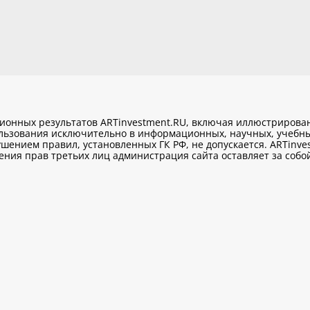
ционных результатов ARTinvestment.RU, включая иллюстриров
ользования исключительно
в информационных, научных, учебны
шением правил, установленных ГК РФ, не допускается. ARTinve
ия прав третьих лиц администрация сайта оставляет за собой 