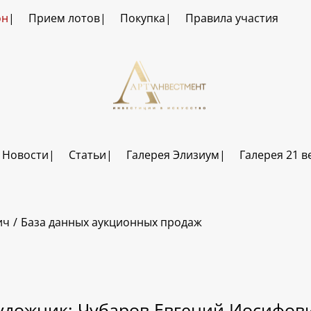
он
Прием лотов
Покупка
Правила участия
Новости
Статьи
Галерея Элизиум
Галерея 21 в
ич
База данных аукционных продаж
удожник: Чубаров Евгений Иосифов