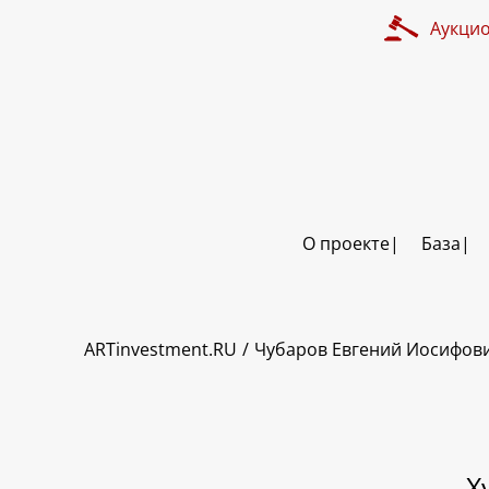
Аукци
О проекте
База
ART INVESTMENT
ARTinvestment.RU
Чубаров Евгений Иосифов
Х