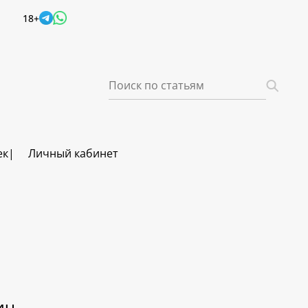
18+
ек
Личный кабинет
ич