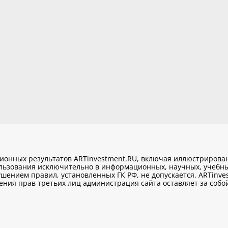
ционных результатов ARTinvestment.RU, включая иллюстриров
ользования исключительно
в информационных, научных, учебны
шением правил, установленных ГК РФ, не допускается. ARTinve
ия прав третьих лиц администрация сайта оставляет за собой 