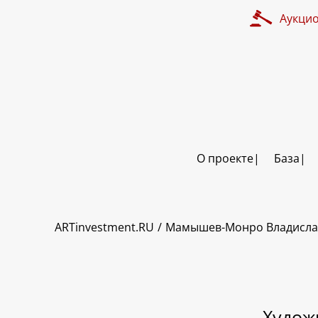
Аукци
О проекте
База
ART INVESTMENT
ARTinvestment.RU
Мамышев-Монро Владисла
Худож