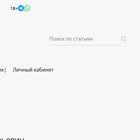
18+
ек
Личный кабинет
рьевич