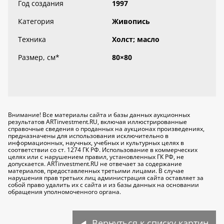
Год создания
1997
Категория
Живопись
Техника
Холст; масло
Размер, см
*
80×80
Внимание! Все материалы сайта и базы данных аукционных
результатов ARTinvestment.RU, включая иллюстрированные
справочные сведения о проданных на аукционах произведениях,
предназначены для использования исключительно
в
информационных, научных, учебных и культурных целях
в
соответствии со ст. 1274 ГК РФ. Использование в коммерческих
целях или с нарушением правил, установленных ГК РФ, не
допускается. ARTinvestment.RU не отвечает за содержание
материалов, предоставленных третьими лицами. В случае
нарушения прав третьих лиц администрация сайта оставляет за
собой право удалить их с сайта и из базы данных на основании
обращения уполномоченного органа.
Вернуться к списку картин