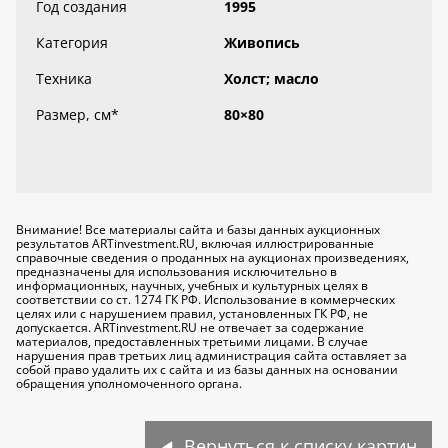
Год создания
1995
Категория
Живопись
Техника
Холст; масло
Размер, см
*
80×80
Внимание! Все материалы сайта и базы данных аукционных
результатов ARTinvestment.RU, включая иллюстрированные
справочные сведения о проданных на аукционах произведениях,
предназначены для использования исключительно
в
информационных, научных, учебных и культурных целях
в
соответствии со ст. 1274 ГК РФ. Использование в коммерческих
целях или с нарушением правил, установленных ГК РФ, не
допускается. ARTinvestment.RU не отвечает за содержание
материалов, предоставленных третьими лицами. В случае
нарушения прав третьих лиц администрация сайта оставляет за
собой право удалить их с сайта и из базы данных на основании
обращения уполномоченного органа.
Вернуться к списку картин