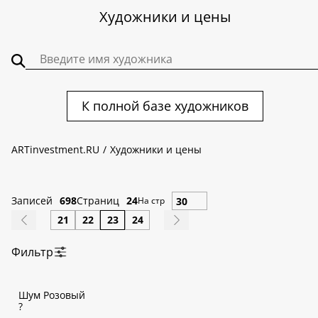
Художники и цены
К полной базе художников
ARTinvestment.RU
Художники и цены
Записей
698
Страниц
24
На стр
21
22
23
24
Фильтр
По алфавиту:
Шум Розовый
А
Б
В
Г
Д
Е
Ж
З
И
К
Л
М
Н
О
П
Р
С
Т
У
Ф
?
Х
Ц
Ч
Ш
Щ
Э
Ю
Я