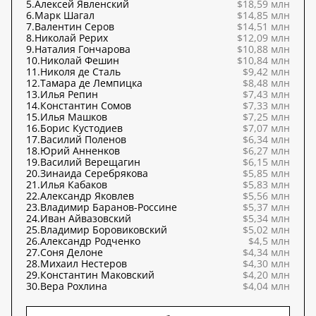
5.
Алексей Явленский
$18,59 млн
6.
Марк Шагал
$14,85 млн
7.
Валентин Серов
$14,51 млн
8.
Николай Рерих
$12,09 млн
9.
Наталия Гончарова
$10,88 млн
10.
Николай Фешин
$10,84 млн
11.
Николя де Сталь
$9,42 млн
12.
Тамара де Лемпицка
$8,48 млн
13.
Илья Репин
$7,43 млн
14.
Константин Сомов
$7,33 млн
15.
Илья Машков
$7,25 млн
16.
Борис Кустодиев
$7,07 млн
17.
Василий Поленов
$6,34 млн
18.
Юрий Анненков
$6,27 млн
19.
Василий Верещагин
$6,15 млн
20.
Зинаида Серебрякова
$5,85 млн
21.
Илья Кабаков
$5,83 млн
22.
Александр Яковлев
$5,56 млн
23.
Владимир Баранов-Россине
$5,37 млн
24.
Иван Айвазовский
$5,34 млн
25.
Владимир Боровиковский
$5,02 млн
26.
Александр Родченко
$4,5 млн
27.
Соня Делоне
$4,34 млн
28.
Михаил Нестеров
$4,30 млн
29.
Константин Маковский
$4,20 млн
30.
Вера Рохлина
$4,04 млн