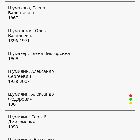
Шумакова, Елена
Валерьевна
Творческие объединения
1967
Выбрать творческое объединение
Шуманская, Ольга
Наличие индикаторов инвестиционного риска
*
Васильевна
1896-1971
Неважно
Шумахер, Елена Викторовна
1969
Выбрать аукционный дом
*
Шумилин, Александр
Сергеевич
Дата аукциона
1938-2007
*
День
Шумилин, Александр
Федорович
1961
Месяц
Шумилин, Сергей
Год
Дмитриевич
1953
ИСКАТЬ
Шумилина, Виктория