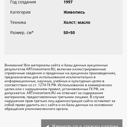
Год создания
1997
Категория
Живопись
Техника
Холст; масло
Размер, см
*
50×50
Внимание! Все материалы сайта и базы данных аукционных
результатов ARTinvestment.RU, включая иллюстрированные
справочные сведения о проданных на аукционах произведениях,
предназначены для использования исключительно
в
информационных, научных, учебных и культурных целях
в
соответствии со ст. 1274 ГК РФ. Использование в коммерческих
целях или с нарушением правил, установленных ГК РФ, не
допускается. ARTinvestment.RU не отвечает за содержание
материалов, предоставленных третьими лицами. В случае
нарушения прав третьих лиц администрация сайта оставляет за
собой право удалить их с сайта и из базы данных на основании
обращения уполномоченного органа.
Вернуться к списку картин