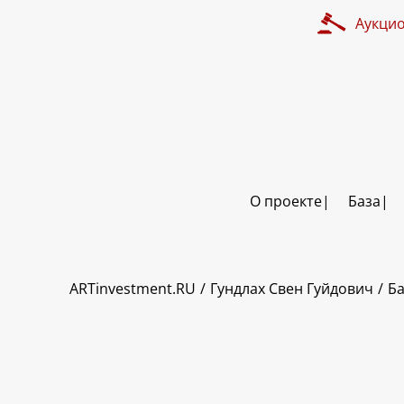
Аукци
О проекте
База
ART INVESTMENT
ARTinvestment.RU
Гундлах Свен Гуйдович
Ба