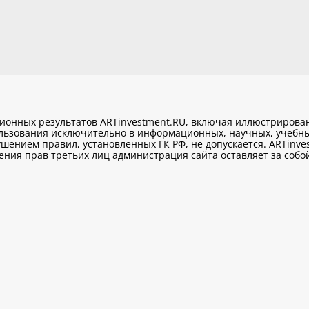
ционных результатов ARTinvestment.RU, включая иллюстриров
ользования исключительно
в информационных, научных, учебны
шением правил, установленных ГК РФ, не допускается. ARTinve
ия прав третьих лиц администрация сайта оставляет за собой 