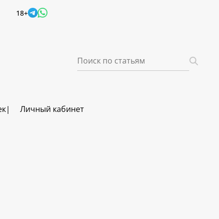
18+
ек
Личный кабинет