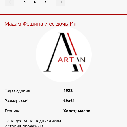
5
6
7
Мадам Фешина и ее дочь Ия
Год создания
1922
Размер, см
*
69х61
Техника
Холст; масло
Цена доступна подписчикам
История продаж (1)