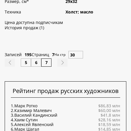
Размер, см
*
29х32
Техника
Холст; масло
Цена доступна подписчикам
История продаж (1)
Записей
195
Страниц
7
На стр
5
6
7
Рейтинг продаж русских художников
1.
Марк Ротко
$86,83 млн
2.
Казимир Малевич
$60,00 млн
3.
Василий Кандинский
$41,8 млн
4.
Хаим Сутин
$28,16 млн
5.
Алексей Явленский
$18,59 млн
6.
Марк Шагал
$14,85 млн