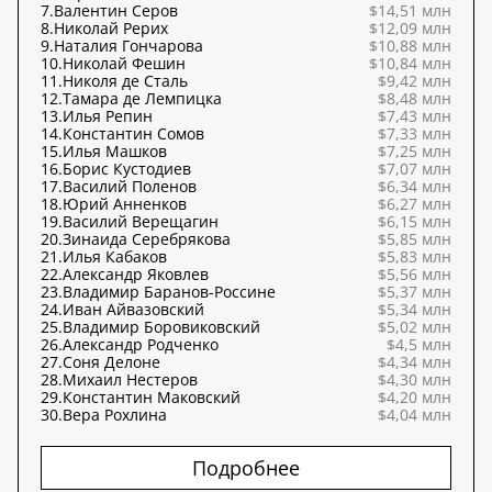
7.
Валентин Серов
$14,51 млн
8.
Николай Рерих
$12,09 млн
9.
Наталия Гончарова
$10,88 млн
10.
Николай Фешин
$10,84 млн
11.
Николя де Сталь
$9,42 млн
12.
Тамара де Лемпицка
$8,48 млн
13.
Илья Репин
$7,43 млн
14.
Константин Сомов
$7,33 млн
15.
Илья Машков
$7,25 млн
16.
Борис Кустодиев
$7,07 млн
17.
Василий Поленов
$6,34 млн
18.
Юрий Анненков
$6,27 млн
19.
Василий Верещагин
$6,15 млн
20.
Зинаида Серебрякова
$5,85 млн
21.
Илья Кабаков
$5,83 млн
22.
Александр Яковлев
$5,56 млн
23.
Владимир Баранов-Россине
$5,37 млн
24.
Иван Айвазовский
$5,34 млн
25.
Владимир Боровиковский
$5,02 млн
26.
Александр Родченко
$4,5 млн
27.
Соня Делоне
$4,34 млн
28.
Михаил Нестеров
$4,30 млн
29.
Константин Маковский
$4,20 млн
30.
Вера Рохлина
$4,04 млн
Подробнее