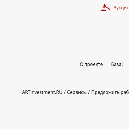
Аукци
О проекте
База
ART INVESTMENT
ARTinvestment.RU
Сервисы
Предложить раб