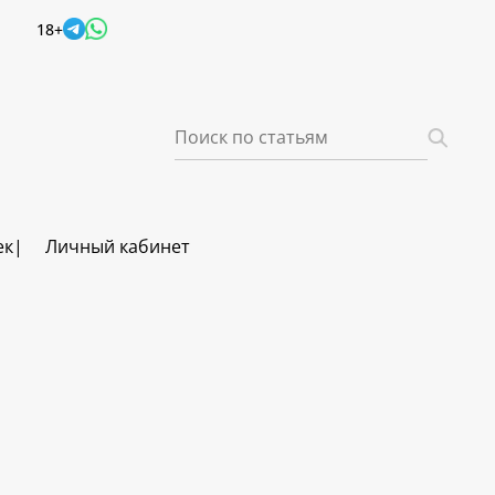
18+
ек
Личный кабинет