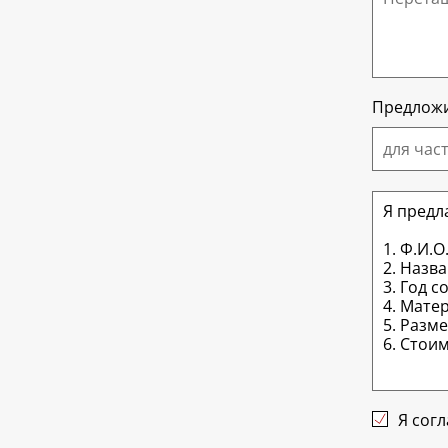
Предложи
для час
Я сог