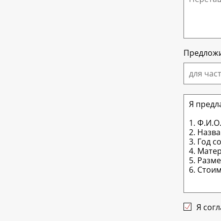
Предложи
для час
Я сог