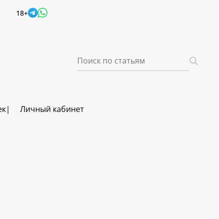
18+
ек
Личный кабинет