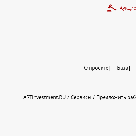
Аукци
О проекте
База
ART INVESTMENT
ARTinvestment.RU
Сервисы
Предложить раб