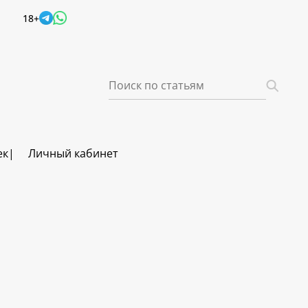
18+
ек
Личный кабинет