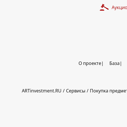
Аукци
О проекте
База
ART INVESTMENT
ARTinvestment.RU
Сервисы
Покупка предмет