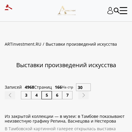
ART INVESTMENT
ARTinvestment.RU
Выставки произведений искусства
Выставки произведений искусства
Записей
4968
Страниц
166
На стр
3
4
5
6
7
Из закрытой коллекции — в музеи: в Тамбове показывают
неизвестную графику Репина, Васнецова и Нестерова
В Тамбовской картинной галерее открылась выставка