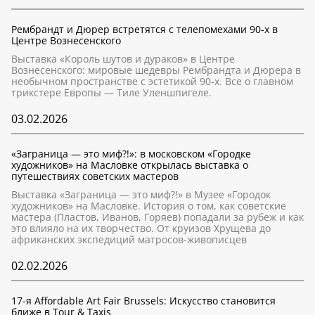
Рембрандт и Дюрер встретятся с телепомехами 90-х в
Центре Вознесенского
Выставка «Король шутов и дураков» в Центре
Вознесенского: мировые шедевры Рембрандта и Дюрера в
необычном пространстве с эстетикой 90-х. Все о главном
трикстере Европы — Тиле Уленшпигеле.
03.02.2026
«Заграница — это миф?!»: в московском «Городке
художников» на Масловке открылась выставка о
путешествиях советских мастеров
Выставка «Заграница — это миф?!» в Музее «Городок
художников» на Масловке. История о том, как советские
мастера (Пластов, Иванов, Горяев) попадали за рубеж и как
это влияло на их творчество. От круизов Хрущева до
африканских экспедиций матросов-живописцев
02.02.2026
17-я Affordable Art Fair Brussels: Искусство становится
ближе в Tour & Taxis