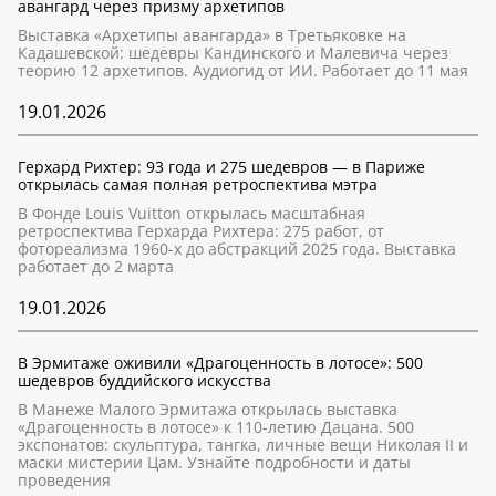
авангард через призму архетипов
Выставка «Архетипы авангарда» в Третьяковке на
Кадашевской: шедевры Кандинского и Малевича через
теорию 12 архетипов. Аудиогид от ИИ. Работает до 11 мая
19.01.2026
Герхард Рихтер: 93 года и 275 шедевров — в Париже
открылась самая полная ретроспектива мэтра
В Фонде Louis Vuitton открылась масштабная
ретроспектива Герхарда Рихтера: 275 работ, от
фотореализма 1960-х до абстракций 2025 года. Выставка
работает до 2 марта
19.01.2026
В Эрмитаже оживили «Драгоценность в лотосе»: 500
шедевров буддийского искусства
В Манеже Малого Эрмитажа открылась выставка
«Драгоценность в лотосе» к 110-летию Дацана. 500
экспонатов: скульптура, тангка, личные вещи Николая II и
маски мистерии Цам. Узнайте подробности и даты
проведения