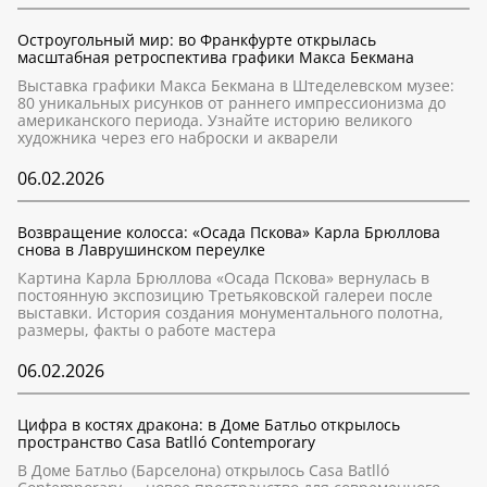
Остроугольный мир: во Франкфурте открылась
масштабная ретроспектива графики Макса Бекмана
Выставка графики Макса Бекмана в Штеделевском музее:
80 уникальных рисунков от раннего импрессионизма до
американского периода. Узнайте историю великого
художника через его наброски и акварели
06.02.2026
Возвращение колосса: «Осада Пскова» Карла Брюллова
снова в Лаврушинском переулке
Картина Карла Брюллова «Осада Пскова» вернулась в
постоянную экспозицию Третьяковской галереи после
выставки. История создания монументального полотна,
размеры, факты о работе мастера
06.02.2026
Цифра в костях дракона: в Доме Батльо открылось
пространство Casa Batlló Contemporary
В Доме Батльо (Барселона) открылось Casa Batlló