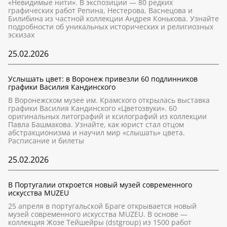
«Невидимые нити». В экспозиции — 80 редких
графических работ Репина, Нестерова, Васнецова и
Билибина из частной коллекции Андрея Конькова. Узнайте
подробности об уникальных исторических и религиозных
эскизах
25.02.2026
Услышать цвет: в Воронеж привезли 60 подлинников
графики Василия Кандинского
В Воронежском музее им. Крамского открылась выставка
графики Василия Кандинского «Цветозвуки». 60
оригинальных литографий и ксилографий из коллекции
Павла Башмакова. Узнайте, как юрист стал отцом
абстракционизма и научил мир «слышать» цвета.
Расписание и билеты
25.02.2026
В Португалии откроется новый музей современного
искусства MUZEU
25 апреля в португальской Браге открывается новый
музей современного искусства MUZEU. В основе —
коллекция Жозе Тейшейры (dstgroup) из 1500 работ