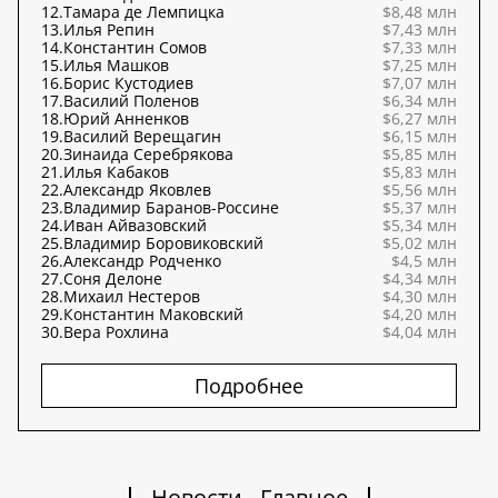
12.
Тамара де Лемпицка
$8,48 млн
13.
Илья Репин
$7,43 млн
14.
Константин Сомов
$7,33 млн
15.
Илья Машков
$7,25 млн
16.
Борис Кустодиев
$7,07 млн
17.
Василий Поленов
$6,34 млн
18.
Юрий Анненков
$6,27 млн
19.
Василий Верещагин
$6,15 млн
20.
Зинаида Серебрякова
$5,85 млн
21.
Илья Кабаков
$5,83 млн
22.
Александр Яковлев
$5,56 млн
23.
Владимир Баранов-Россине
$5,37 млн
24.
Иван Айвазовский
$5,34 млн
25.
Владимир Боровиковский
$5,02 млн
26.
Александр Родченко
$4,5 млн
27.
Соня Делоне
$4,34 млн
28.
Михаил Нестеров
$4,30 млн
29.
Константин Маковский
$4,20 млн
30.
Вера Рохлина
$4,04 млн
Подробнее
Новости - Главное