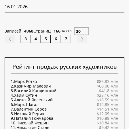
16.01.2026
Записей
4968
Страниц
166
На стр
3
4
5
6
7
Рейтинг продаж русских художников
1.
Марк Ротко
$86,83 млн
2.
Казимир Малевич
$60,00 млн
3.
Василий Кандинский
$41,8 млн
4.
Хаим Сутин
$28,16 млн
5.
Алексей Явленский
$18,59 млн
6.
Марк Шагал
$14,85 млн
7.
Валентин Серов
$14,51 млн
8.
Николай Рерих
$12,09 млн
9.
Наталия Гончарова
$10,88 млн
10.
Николай Фешин
$10,84 млн
11.
Николя де Сталь
$9,42 млн