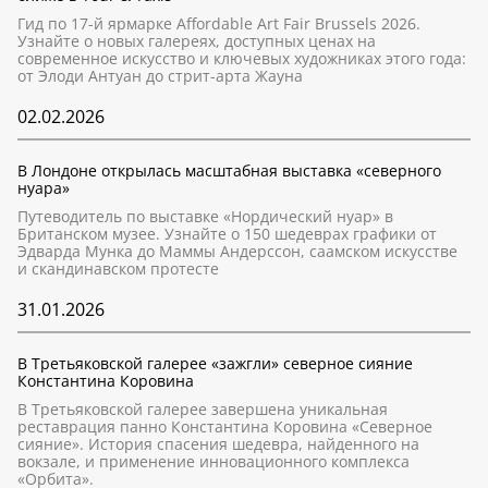
Гид по 17-й ярмарке Affordable Art Fair Brussels 2026.
Узнайте о новых галереях, доступных ценах на
современное искусство и ключевых художниках этого года:
от Элоди Антуан до стрит-арта Жауна
02.02.2026
В Лондоне открылась масштабная выставка «северного
нуара»
Путеводитель по выставке «Нордический нуар» в
Британском музее. Узнайте о 150 шедеврах графики от
Эдварда Мунка до Маммы Андерссон, саамском искусстве
и скандинавском протесте
31.01.2026
В Третьяковской галерее «зажгли» северное сияние
Константина Коровина
В Третьяковской галерее завершена уникальная
реставрация панно Константина Коровина «Северное
сияние». История спасения шедевра, найденного на
вокзале, и применение инновационного комплекса
«Орбита».