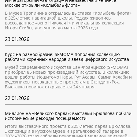
Императорский «автограф» и неизвестный Репин: в
Москве открыли «Колыбель флота»
В Музее Тропинина открылась выставка «Колыбель флота»
к 325-летию навигацкой школы. Редкая живопись,
воссозданное «окно Николая I» и уникальная коллекция
Игоря Скибы, доступная до марта 2026 года
23.01.2026
Курс на разнообразие: SFMOMA пополнил коллекцию
работами коренных народов и звезд цифрового искусства
Музей современного искусства Сан-Франциско (SFMOMA)
приобрел 85 новых произведений искусства. В коллекцию
вошли работы Йошитомо Нары, Рут Асавы, Самии Халаби и
художников, посвященные протестам в Стэндинг-Рок.
Выставка новинок открывается 24 января.
22.01.2026
Миллион на «Великого Карла»: выставки Брюллова побили
исторические рекорды посещаемости
Итоги выставочного проекта к 225-летию Карла Брюллова.
Экспозиции в Русском музее и Третьяковской галерее в
2024–2026 годах собрали рекордный 1 миллион зрителей.