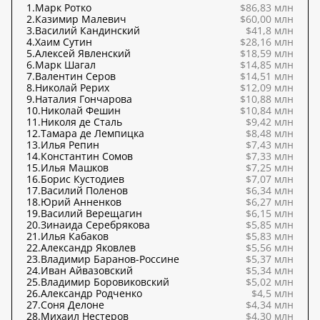
1.
Марк Ротко
$86,83 млн
2.
Казимир Малевич
$60,00 млн
3.
Василий Кандинский
$41,8 млн
4.
Хаим Сутин
$28,16 млн
5.
Алексей Явленский
$18,59 млн
6.
Марк Шагал
$14,85 млн
7.
Валентин Серов
$14,51 млн
8.
Николай Рерих
$12,09 млн
9.
Наталия Гончарова
$10,88 млн
10.
Николай Фешин
$10,84 млн
11.
Николя де Сталь
$9,42 млн
12.
Тамара де Лемпицка
$8,48 млн
13.
Илья Репин
$7,43 млн
14.
Константин Сомов
$7,33 млн
15.
Илья Машков
$7,25 млн
16.
Борис Кустодиев
$7,07 млн
17.
Василий Поленов
$6,34 млн
18.
Юрий Анненков
$6,27 млн
19.
Василий Верещагин
$6,15 млн
20.
Зинаида Серебрякова
$5,85 млн
21.
Илья Кабаков
$5,83 млн
22.
Александр Яковлев
$5,56 млн
23.
Владимир Баранов-Россине
$5,37 млн
24.
Иван Айвазовский
$5,34 млн
25.
Владимир Боровиковский
$5,02 млн
26.
Александр Родченко
$4,5 млн
27.
Соня Делоне
$4,34 млн
28.
Михаил Нестеров
$4,30 млн