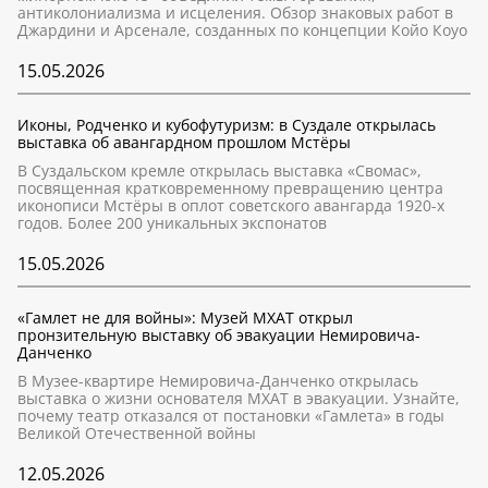
антиколониализма и исцеления. Обзор знаковых работ в
Джардини и Арсенале, созданных по концепции Койо Коуо
15.05.2026
Иконы, Родченко и кубофутуризм: в Суздале открылась
выставка об авангардном прошлом Мстёры
В Суздальском кремле открылась выставка «Свомас»,
посвященная кратковременному превращению центра
иконописи Мстёры в оплот советского авангарда 1920-х
годов. Более 200 уникальных экспонатов
15.05.2026
«Гамлет не для войны»: Музей МХАТ открыл
пронзительную выставку об эвакуации Немировича-
Данченко
В Музее-квартире Немировича-Данченко открылась
выставка о жизни основателя МХАТ в эвакуации. Узнайте,
почему театр отказался от постановки «Гамлета» в годы
Великой Отечественной войны
12.05.2026