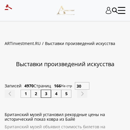
ART INVESTMENT
ARTinvestment.RU
Выставки произведений искусства
Выставки произведений искусства
Записей
4970
Страниц
166
На стр
1
2
3
4
5
Британский музей установил рекордные цены на
исторический показ ковра из Байё
Британский музей объявил стоимость билетов на