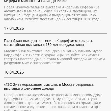
Кифера в миланском Палаццо Реале
Новая монументальная выставка Ансельма Кифера «Le
Alchimiste» в Милане. Более 40 картин, посвященных
Катерине Сфорца и другим выдающимся женщинам-
алхимикам. Успейте посетить до 27 сентября 2026 года
17.04.2026
Гвен Джон выходит из тени: в Кардиффе открылась
масштабная выставка к 150-летию художницы
Масштабная выставка Гвен Джон в Национальном музее
Кардиффа к 150-летию художницы. Узнайте, как «тихая
сестра» Огастеса Джона стала мировой звездой живописи,
разрушив миф о затворничестве
16.04.2026
«ГЭС-2» замораживает смыслы: в Москве открылась
выставка о феномене холода
Новая выставка «Формулы вечности» в московском Доме
культуры «ГЭС-2» исследует тему холода. Архитектура
Жолтовского, трон из Warcraft, живопись из Эрмитажа и
космическое излучение — рассказываем о главном арт-
событии сезона