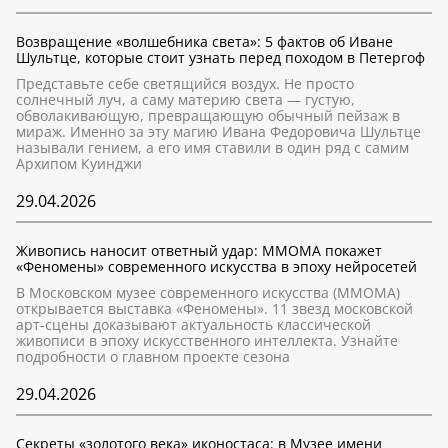
Возвращение «волшебника света»: 5 фактов об Иване
Шультце, которые стоит узнать перед походом в Петергоф
Представьте себе светящийся воздух. Не просто
солнечный луч, а саму материю света — густую,
обволакивающую, превращающую обычный пейзаж в
мираж. Именно за эту магию Ивана Федоровича Шультце
называли гением, а его имя ставили в один ряд с самим
Архипом Куинджи
29.04.2026
Живопись наносит ответный удар: ММОМА покажет
«Феномены» современного искусства в эпоху нейросетей
В Московском музее современного искусства (ММОМА)
открывается выставка «Феномены». 11 звезд московской
арт-сцены доказывают актуальность классической
живописи в эпоху искусственного интеллекта. Узнайте
подробности о главном проекте сезона
29.04.2026
Секреты «золотого века» иконостаса: в Музее имени