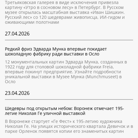
Третьяковская галерея в виде исключения привезла
картину «Утро в сосновом лесу» в Петербург. В Русском
музее открылась масштабная выставка «Иван Шишкин.
Русский лес» со 120 шедеврами живописца, ИИ-гидом и
оживающими полотнами
27.04.2026
Редкий фриз Эдварда Мунка впервые покидает
шоколадную фабрику ради выставки в Осло
12 монументальных картин Эдварда Мунка, созданных в
1922 году для столовой шоколадной фабрики Freia,
впервые покинут предприятие. Узнайте подробности
уникальной выставки в Музее Мунка (Munchmuseet) в
Осло
23.04.2026
Шедевры под открытым небом: Воронеж отмечает 195-
летие Николая Ге уличной выставкой
В Воронеже стартует «Ге Фест» к 195-летию художника
Николая Ге. На улицах исторического квартала Девичок и в
парке Орленок появятся копии его знаменитых картин