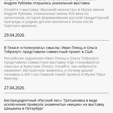
Андрея Рублева открылась уникальная выставка
Узнайте о выставке «Высокий иконостас» в Музее имени
Андрея Рублева. Уникальные иконы XVII века из
запасников, история формирования русской предалтарной
преграды и редкие детали иконописи эпохи после
Смутного времени
29.04.2026
В Техасе «столкнулись» смыслы: Иван Плющ и Ольга
Тобрелутс представили совместный проект в США
Российские художники Иван Плющ и Ольга Тобрелутс
представили совместную выставку «Где сталкиваются
смыслы» в Хьюстоне (Техас). Узнайте, как нейросети
оживляют абстрактную живопись и почему диалог
человека и ИИ стал главной темой проекта в Музее Перл
Финчер
27.04.2026
Беспрецедентный «Русский лес»: Третьяковка в виде
исключения привезла знаменитых «мишек» на выставку
Шишкина в Петербург